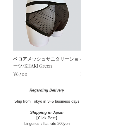
ベロアメッシュサニタリーショ
ベロアカシュクールブ
ーツ/KHAKI Green
ト/KHAKI Green
Price
Sale Price
¥6,500
From
¥13,000
Regarding Delivery
Ship from Tokyo in 3~5 business days​
Shipping in Japan
【Click Post】
Lingeries：flat rate 300yen