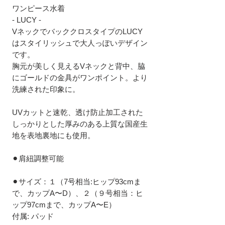
ワンピース水着
- LUCY -
VネックでバッククロスタイプのLUCY
はスタイリッシュで大人っぽいデザイン
です。
胸元が美しく見えるVネックと背中、脇
にゴールドの金具がワンポイント。より
洗練された印象に。
UVカットと速乾、透け防止加工された
しっかりとした厚みのある上質な国産生
地を表地裏地にも使用。
⚫︎肩紐調整可能
⚫︎サイズ：１（7号相当:ヒップ93cmま
で、カップA〜D）、２（９号相当：ヒ
ップ97cmまで、カップA〜E）
付属: パッド