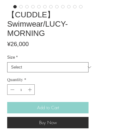
【CUDDLE】
Swimwear/LUCY-
MORNING
Price
¥26,000
Size
*
Quantity
*
Add to Cart
Buy Now