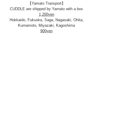
【Yamato Transport】
CUDDLE are shipped by Yamato with a box
1,200yen
Hokkaido, Fukuoka, Saga, Nagasaki, Ohita,
Kumamoto, Miyazaki, Kagoshima
900yen
Aomori, Akita, Iwate, Kyoto Shiga, Nara,
Wakayama, Osaka, Hyogo
800円
Tokyo, Chiba, Saitama, Kanagawa, Gunma,
Tochigi, Ibaraki, Yamanashi, Shizuoka, Miyagi,
Yamagata, Fukushima, Nagano, Niigata,
Shizuoka, Aichi, Gifu, Mie, Toyama, Ishikawa,
Fukui
1,000yen
Okayama, Hiroshima, Yamaguchi, Tottori,
Shimane
1,100yen
Kagawa, Tokushima, Kohchi, Ehime
2000yen
Okinawa
Free Shipping over 20,000yen orders