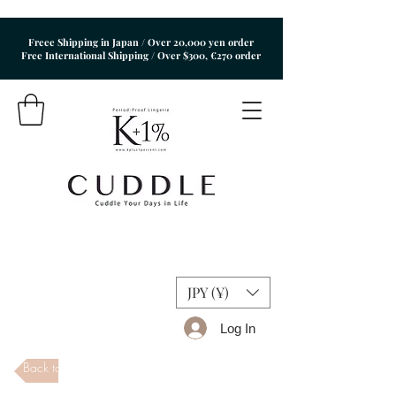
Freee Shipping in Japan / Over 20,000 yen order
​Free International Shipping / Over $300, €270 order
JPY (¥)
Log In
Back to Store