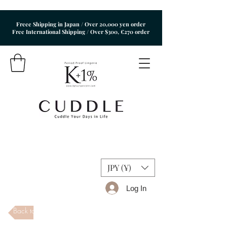
Freee Shipping in Japan / Over 20,000 yen order
​Free International Shipping / Over $300, €270 order
JPY (¥)
Log In
Back to Store