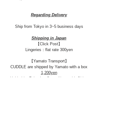
Regarding Delivery
Ship from Tokyo in 3~5 business days​
Shipping in Japan
【Click Post】
Lingeries：flat rate 300yen
【Yamato Transport】
CUDDLE are shipped by Yamato with a box
1,200yen
Hokkaido, Fukuoka, Saga, Nagasaki, Ohita,
Kumamoto, Miyazaki, Kagoshima
900yen
Aomori, Akita, Iwate, Kyoto Shiga, Nara,
Wakayama, Osaka, Hyogo
800円
Tokyo, Chiba, Saitama, Kanagawa, Gunma,
Tochigi, Ibaraki, Yamanashi, Shizuoka, Miyagi,
Yamagata, Fukushima, Nagano, Niigata,
Shizuoka, Aichi, Gifu, Mie, Toyama, Ishikawa,
Fukui