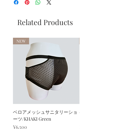
Related Products
NEW
NEW
ベロアメッシュサニタリーショ
ベロアカシュクールブ
ーツ/KHAKI Green
ト/KHAKI Green
Price
Sale Price
¥6,500
From
¥13,000