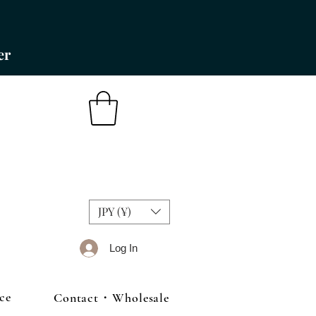
er
JPY (¥)
Log In
ce
Contact・Wholesale