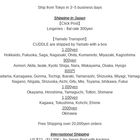
Ship from Tokyo in 3~5 business days​
Shipping in Japan
【Click Post】
Lingeries：flat rate 300yen
【Yamato Transport】
CUDDLE are shipped by Yamato with a box
1,200yen
Hokkaido, Fukuoka, Saga, Nagasaki, Ohita, Kumamoto, Miyazaki, Kagoshima
900yen
Aomori, Akita, Iwate, Kyoto Shiga, Nara, Wakayama, Osaka, Hyogo
800円
Saitama, Kanagawa, Gunma, Tochigi, Ibaraki, Yamanashi, Shizuoka, Miyagi, Yamag
Nagano, Niigata, Shizuoka, Aichi, Gifu, Mie, Toyama, Ishikawa, Fukui
1,000yen
Okayama, Hiroshima, Yamaguchi, Tottori, Shimane
1,100yen
Kagawa, Tokushima, Kohchi, Ehime
2000yen
Okinawa
Free Shipping over 20,000yen orders
International Shipping
US $22（EU 20€）​by Japan Post with tracking