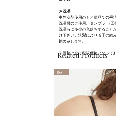
お洗濯
中性洗剤使用のもと単品での手
洗濯機のご使用、タンブラー(回
洗濯時に多少の色落ちすること
け下さい。洗濯により若干の縮
勧め致します。
Related Products
※価格は全て税抜価格となって
Restock