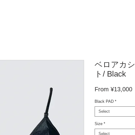
ベロアカ
ト/ Black
S
From
¥13,000
P
Black PAD
*
Select
Size
*
Select