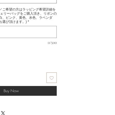
／ご希望の方はラッピング希望詳細を
ジェリーバッグをご購入頂き、リボンの
白、ピンク、黄色、水色、ラベンダ
お選び頂けます。)
*
0/500
Buy Now