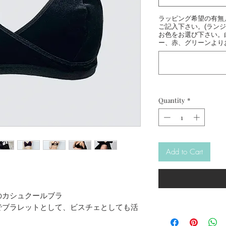
ラッピング希望の有無
ご記入下さい。(ラン
お色をお選び下さい。
ー、赤、グリーンより
Quantity
*
Add to Cart
】
のカシュクールブラ
でブラレットとして、ビスチェとしても活