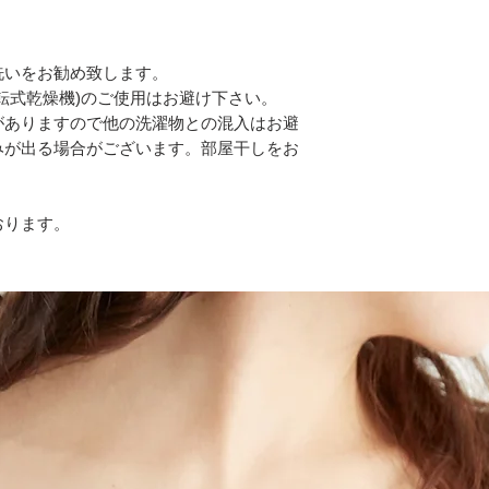
洗いをお勧め致します。
転式乾燥機)のご使用はお避け下さい。
がありますので他の洗濯物との混入はお避
みが出る場合がございます。部屋干しをお
おります。