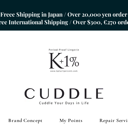
Freee Shipping in Japan / Over 20,000 yen order
Free International Shipping / Over $300, €270 ord
Brand Concept
My Points
Repair Servi